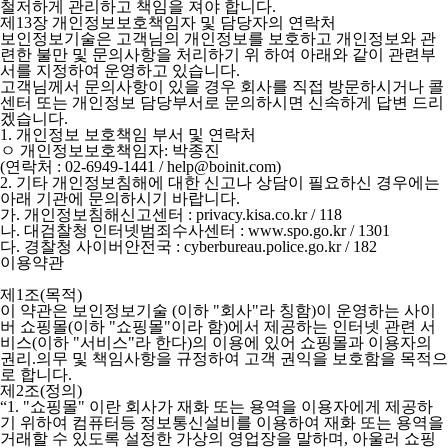
철저하게 관리하고 책임을 져야 합니다.
제13장 개인정보보호책임자 및 담당자의 연락처
보인정보기술은 고객님의 개인정보를 보호하고 개인정보와 관
련한 불만 및 문의사항을 처리하기 위 하여 아래와 같이 관련부
서를 지정하여 운영하고 있습니다.
고객님께서 문의사항이 있을 경우 회사를 직접 방문하시거나 콜
센터 또는 개인정보 담당부서로 문의하시면 신속하게 답변 드리
겠습니다.
1. 개인정보 보호책임 부서 및 연락처
ㅇ 개인정보보호책임자: 박종진
(연락처 : 02-6949-1441 / help@boinit.com)
2. 기타 개인정보침해에 대한 신고나 상담이 필요하신 경우에는
아래 기관에 문의하시기 바랍니다.
가. 개인정보침해신고센터 : privacy.kisa.co.kr / 118
나. 대검찰청 인터넷범죄수사센터 : www.spo.go.kr / 1301
다. 경찰청 사이버안전국 : cyberbureau.police.go.kr / 182
이용약관
제1조(목적)
이 약관은 보인정보기술 (이하 "회사"라 칭함)이 운영하는 사이
버 쇼핑몰(이하 "쇼핑몰"이라 함)에서 제공하는 인터넷 관련 서
비스(이하 "서비스"라 한다)의 이용에 있어 쇼핑몰과 이용자의
권리.의무 및 책임사항을 규정하여 고객 권익을 보호함을 목적으
로 합니다.
제2조(정의)
“1. "쇼핑몰" 이란 회사가 재화 또는 용역을 이용자에게 제공하
기 위하여 컴퓨터등 정보통신설비를 이용하여 재화 또는 용역을
거래할 수 있도록 설정한 가상의 영업장을 말하며, 아울러 쇼핑