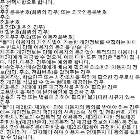
은 선택사항으로 합니다.
성명
주민등록번호(회원의 경우) 또는 외국인등록번호
주소
전화번호
희망ID(회원의 경우)
비밀번호(회원의 경우)
전자우편주소(또는 이동전화번호)
“몰”이 이용자의 개인식별이 가능한 개인정보를 수집하는 때에
는 반드시 당해 이용자의 동의를 받습니다.
제공된 개인정보는 당해 이용자의 동의없이 목적외의 이용이나
제3자에게 제공할 수 없으며, 이에 대한 모든 책임은 “몰”이 집니
다. 다만, 다음의 경우에는 예외로 합니다.
배송업무상 배송업체에게 배송에 필요한 최소한의 이용자의 정
보(성명, 주소, 전화번호)를 알려주는 경우
통계작성, 학술연구 또는 시장조사를 위하여 필요한 경우로서 특
정 개인을 식별할 수 없는 형태로 제공하는 경우
재화등의 거래에 따른 대금정산을 위하여 필요한 경우
도용방지를 위하여 본인확인에 필요한 경우
법률의 규정 또는 법률에 의하여 필요한 불가피한 사유가 있는
경우
“몰”이 제2항과 제3항에 의해 이용자의 동의를 받아야 하는 경우
에는 개인정보관리 책임자의 신원(소속, 성명 및 전화번호, 기타
연락처), 정보의 수집목적 및 이용목적, 제3자에 대한 정보제공
관련사항(제공받은자, 제공목적 및 제공할 정보의 내용) 등 정보
통신망이용촉진등에관한법률 제22조제2항이 규정한 사항을 미
리 명시하거나 고지해야 하며 이용자는 언제든지 이 동의를 철회
할 수 있습니다.