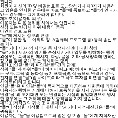
됩니다.
회원이 자신의 ID 및 비밀번호를 도난당하거나 제3자가 사용하
고 있음을 인지한 경우에는 바로 “몰”에 통보하고 “몰”의 안내가
있는 경우에는 그에 따라야 합니다.
제20조(이용자의 의무)
이용자는 다음 행위를 하여서는 안됩니다.
신청 또는 변경시 허위 내용의 등록
타인의 정보 도용
“몰”에 게시된 정보의 변경
“몰”이 정한 정보 이외의 정보(컴퓨터 프로그램 등) 등의 송신 또
는 게시
“몰” 기타 제3자의 저작권 등 지적재산권에 대한 침해
“몰” 기타 제3자의 명예를 손상시키거나 업무를 방해하는 행위
외설또는 폭력적인 메시지, 화상, 음성, 기타 공서양속에 반하는
정보를 몰에 공개 또는 게시하는 행위
제21조(연결“몰”과 피연결“몰” 간의 관계)
상위 “몰”과 하위 “몰”이 하이퍼 링크(예: 하이퍼 링크의 대상에
는 문자, 그림 및 동화상 등이 포함됨)방식 등으로 연결된 경우,
전자를 연결 “몰”(웹 사이트)이라고 하고 후자를 피연결 “몰”(웹
사이트)이라고 합니다.
연결“몰”은 피연결“몰”이 독자적으로 제공하는 재화등에 의하여
이용자와 행하는 거래에 대해서 보증책임을 지지 않는다는 뜻을
연결“몰”의 초기화면 또는 연결되는 시점의 팝업화면으로 명시
한 경우에는 그 거래에 대한 보증책임을 지지 않습니다.
제22조(저작권의 귀속 및 이용제한)
“몰“이 작성한 저작물에 대한 저작권 기타 지적재산권은 ”몰“에
귀속합니다.
이용자는 “몰”을 이용함으로써 얻은 정보 중 “몰”에게 지적재산