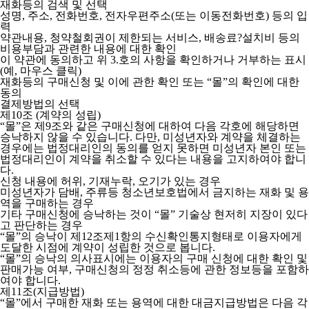
재화등의 검색 및 선택
성명, 주소, 전화번호, 전자우편주소(또는 이동전화번호) 등의 입
력
약관내용, 청약철회권이 제한되는 서비스, 배송료?설치비 등의
비용부담과 관련한 내용에 대한 확인
이 약관에 동의하고 위 3.호의 사항을 확인하거나 거부하는 표시
(예, 마우스 클릭)
재화등의 구매신청 및 이에 관한 확인 또는 “몰”의 확인에 대한
동의
결제방법의 선택
제10조 (계약의 성립)
“몰”은 제9조와 같은 구매신청에 대하여 다음 각호에 해당하면
승낙하지 않을 수 있습니다. 다만, 미성년자와 계약을 체결하는
경우에는 법정대리인의 동의를 얻지 못하면 미성년자 본인 또는
법정대리인이 계약을 취소할 수 있다는 내용을 고지하여야 합니
다.
신청 내용에 허위, 기재누락, 오기가 있는 경우
미성년자가 담배, 주류등 청소년보호법에서 금지하는 재화 및 용
역을 구매하는 경우
기타 구매신청에 승낙하는 것이 “몰” 기술상 현저히 지장이 있다
고 판단하는 경우
“몰”의 승낙이 제12조제1항의 수신확인통지형태로 이용자에게
도달한 시점에 계약이 성립한 것으로 봅니다.
“몰”의 승낙의 의사표시에는 이용자의 구매 신청에 대한 확인 및
판매가능 여부, 구매신청의 정정 취소등에 관한 정보등을 포함하
여야 합니다.
제11조(지급방법)
“몰”에서 구매한 재화 또는 용역에 대한 대금지급방법은 다음 각