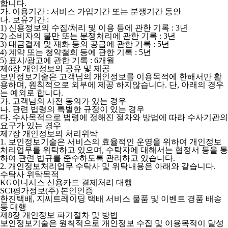
합니다.
가. 이용기간 : 서비스 가입기간 또는 분쟁기간 동안
나. 보유기간 :
1) 신용정보의 수집/처리 및 이용 등에 관한 기록 : 3년
2) 소비자의 불만 또는 분쟁처리에 관한 기록 : 3년
3) 대금결제 및 재화 등의 공급에 관한 기록 : 5년
4) 계약 또는 청약철회 등에 관한 기록 : 5년
5) 표시/광고에 관한 기록 : 6개월
제6장 개인정보의 공유 및 제공
보인정보기술은 고객님의 개인정보를 이용목적에 한해서만 활
용하며, 원칙적으로 외부에 제공 하지않습니다. 단, 아래의 경우
는 예외로 합니다.
가. 고객님의 사전 동의가 있는 경우
나. 관련 법령의 특별한 규정이 있는 경우
다. 수사목적으로 법령에 정해진 절차와 방법에 따라 수사기관의
요구가 있는 경우
제7장 개인정보의 처리위탁
1. 보인정보기술은 서비스의 효율적인 운영을 위하여 개인정보
처리업무를 위탁하고 있으며, 수탁자에 대해서는 협정서 등을 통
하여 관련 법규를 준수하도록 관리하고 있습니다.
2. 개인정보처리업무 수탁사 및 위탁내용은 아래와 같습니다.
수탁사 위탁목적
KG이니시스 신용카드 결제처리 대행
SCI평가정보(주) 본인인증
한진택배, 지씨트레이딩 택배 서비스 물품 및 이벤트 경품 배송
등 대행
제8장 개인정보 파기절차 및 방법
보인정보기술은 원칙적으로 개인정보 수집 및 이용목적이 달성