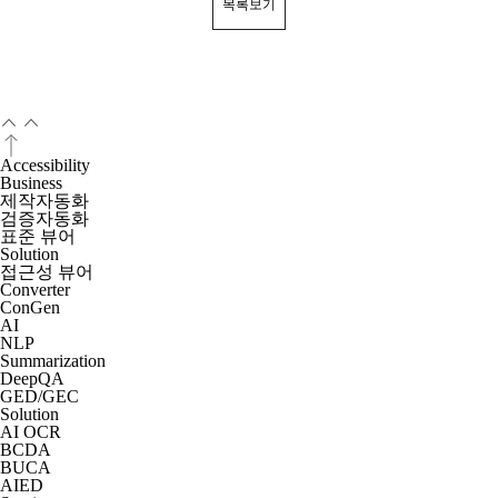
목록보기
Accessibility
Business
제작자동화
검증자동화
표준 뷰어
Solution
접근성 뷰어
Converter
ConGen
AI
NLP
Summarization
DeepQA
GED/GEC
Solution
AI OCR
BCDA
BUCA
AIED