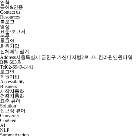
연혁
특허&인증
Contact us
Resources
블로그
영상
표준/보고서
논문
로그인
회원가입
전체메뉴열기
Address
서울특별시 금천구 가산디지털2로 101 한라원앤원타워
B동 603호
Tel
02-6949-1441
로그인
회원가입
Accessibility
Business
제작자동화
검증자동화
표준 뷰어
Solution
접근성 뷰어
Converter
ConGen
AI
NLP
Summarization