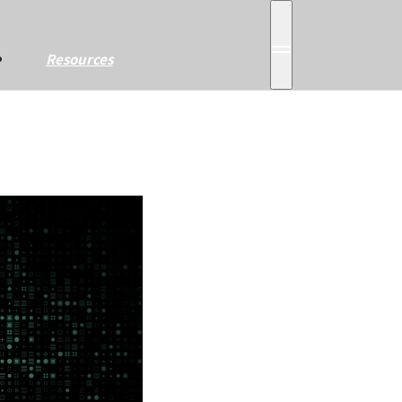
전
Resources
전
체
메
체
뉴
열
메
기
뉴
닫
기