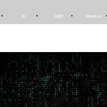
AI
AIED
About us