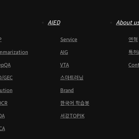
AIED
About u
P
Service
연혁
mmarization
AIG
특허
epQA
VTA
Cont
D/GEC
스마트러닝
ution
Brand
OCR
한국어 학습봇
DA
서강TOPIK
CA