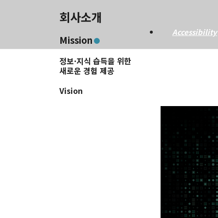
보
회사소개
인
Accessibility
Mission
정
정보·지식 습득을 위한
새로운 경험 제공
보
Vision
기
술
로
고