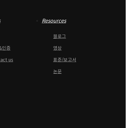
s
Resources
블로그
&인증
영상
act us
표준/보고서
논문