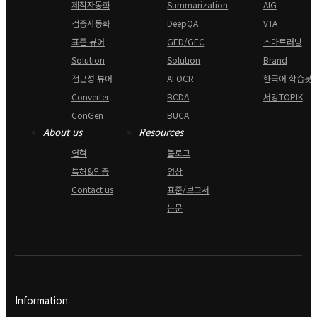
제작자동화
Summarization
AIG
검증자동화
DeepQA
VTA
표준 뷰어
GED/GEC
스마트러닝
Solution
Solution
Brand
접근성 뷰어
AI OCR
한국어 학습봇
Converter
BCDA
서강TOPIK
ConGen
BUCA
About us
Resources
연혁
블로그
특허&인증
영상
Contact us
표준/보고서
논문
Information