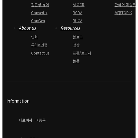
접근성 뷰어
AI OCR
한국어 학습봇
Converter
BCDA
서강TOPIK
ConGen
BUCA
About us
Resources
연혁
블로그
특허&인증
영상
Contact us
표준/보고서
논문
Information
대표이사
이종윤